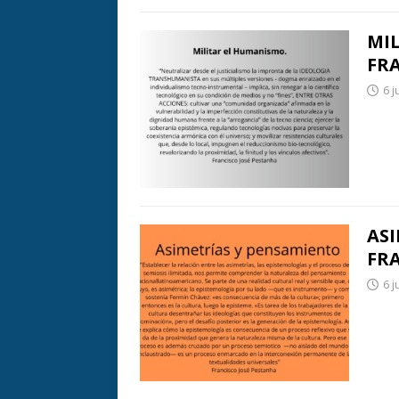
MI
FR
6 j
ASI
FR
6 j