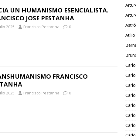
Artur
CIA UN HUMANISMO ESENCIALISTA.
Artur
ANCISCO JOSE PESTANHA
Astr
ulio 2025
Francisco Pestanha
0
Atili
Berna
Bruno
Carlo
ANSHUMANISMO FRANCISCO
Carl
STANHA
Carlo
ulio 2025
Francisco Pestanha
0
Carlo
Carlo
Carlo
Carl
Carl