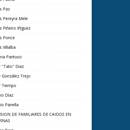
s Paz
s Pereyra Mele
s Piñeiro Iñíguez
os Ponce
s Villalba
ina Pantuso
 "Tato" Diaz
 González Trejo
r Tiempo
io Díaz
io Panella
SION DE FAMILIARES DE CAIDOS EN
INAS