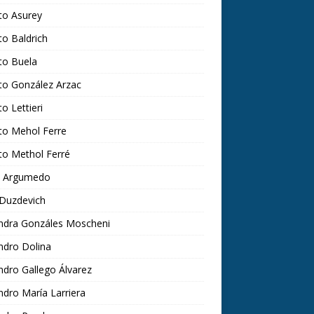
to Asurey
to Baldrich
to Buela
to González Arzac
to Lettieri
to Mehol Ferre
to Methol Ferré
ra Argumedo
 Duzdevich
andra Gonzáles Moscheni
ndro Dolina
ndro Gallego Álvarez
ndro María Larriera