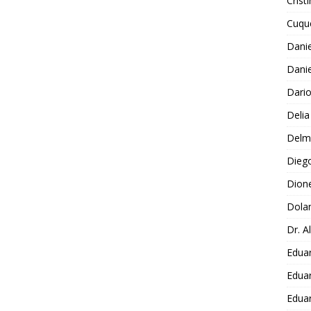
Crist
Cuqu
Danie
Dani
Dario
Delia
Delm
Diego
Dione
Dola
Dr. A
Edua
Edua
Edua