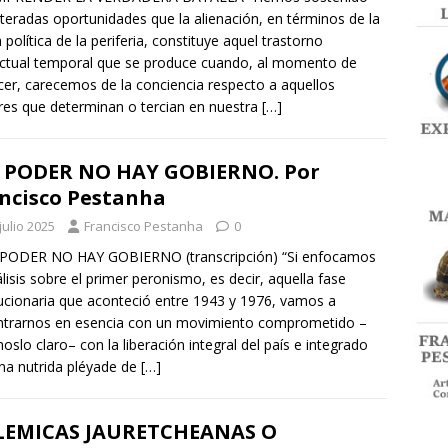
iteradas oportunidades que la alienación, en términos de la
a política de la periferia, constituye aquel trastorno
ectual temporal que se produce cuando, al momento de
er, carecemos de la conciencia respecto a aquellos
res que determinan o tercian en nuestra
[…]
 PODER NO HAY GOBIERNO. Por
ncisco Pestanha
julio 2025
Francisco Pestanha
0
PODER NO HAY GOBIERNO (transcripción) “Si enfocamos
álisis sobre el primer peronismo, es decir, aquella fase
ucionaria que aconteció entre 1943 y 1976, vamos a
trarnos en esencia con un movimiento comprometido –
oslo claro– con la liberación integral del país e integrado
na nutrida pléyade de
[…]
LEMICAS JAURETCHEANAS O