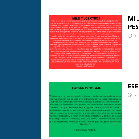
MIL
PE
6 j
ESE
6 j