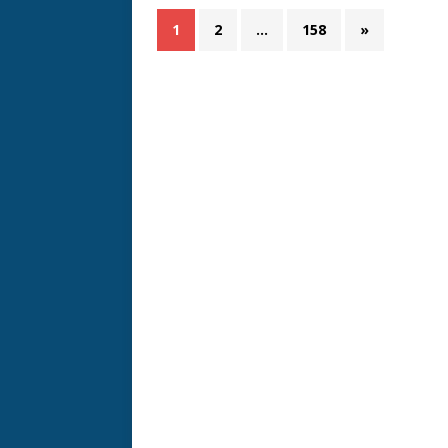
1
2
…
158
»