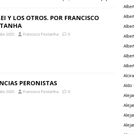
Alber
Alber
EI Y LOS OTROS. POR FRANCISCO
STANHA
Alber
ulio 2025
Francisco Pestanha
0
Alber
Alber
Alber
Alber
Alci
NCIAS PERONISTAS
Aldo
ulio 2025
Francisco Pestanha
0
Alej
Aleja
Aleja
Aleja