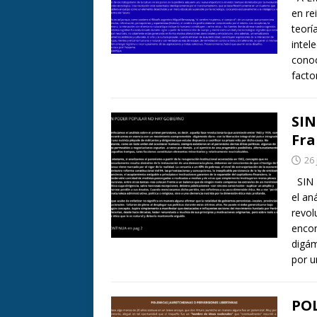
en re
teorí
intel
conoc
facto
SIN
Fra
26 
SIN 
el an
revol
encon
digám
por u
PO