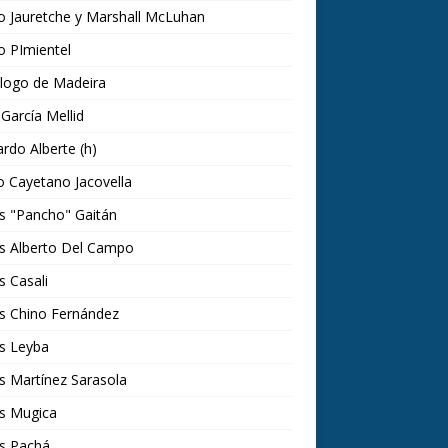
o Jauretche y Marshall McLuhan
o PImientel
ólogo de Madeira
o García Mellid
rdo Alberte (h)
 Cayetano Jacovella
s "Pancho" Gaitán
os Alberto Del Campo
s Casali
s Chino Fernández
s Leyba
s Martínez Sarasola
os Mugica
os Pachá