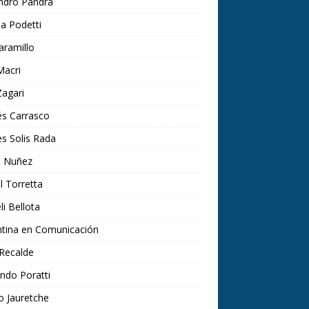
ndro Pandra
a Podetti
aramillo
Macri
agari
és Carrasco
s Solis Rada
l Nuñez
l Torretta
li Bellota
ntina en Comunicación
 Recalde
ndo Poratti
o Jauretche