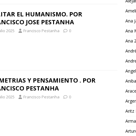
Aleja
Ameli
LITAR EL HUMANISMO. POR
Ana J
ANCISCO JOSE PESTANHA
Ana 
ulio 2025
Francisco Pestanha
0
Ana Z
Andr
Andre
Ange
METRIAS Y PENSAMIENTO . POR
Aniba
ANCISCO PESTANHA
Arace
ulio 2025
Francisco Pestanha
0
Arge
Aritz
Arma
Artur