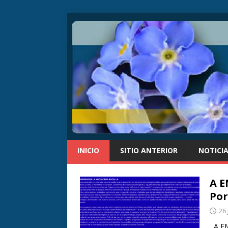
INICIO
SITIO ANTERIOR
NOTICI
A 
Por
26 
A EM