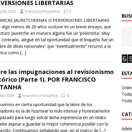
VERSIONES LIBERTARIAS
julio 2025
Francisco Pestanha
0
BUS
MICAS JAURETCHEANAS O PERVERSIONES LIBERTARIAS
 algo menos de 20 años sostuve en un breve ensayo, que
rturo Jauretche en manera alguna fue un ‘polemista’. Muy
l contrario, alegué en tal oportunidad que el linqueño fue un
re de ideas nacionales” que “eventualmente” recurrió a la
mica como
[…]
re las impugnaciones al revisionismo
EST
tórico (Parte 1). POR FRANCISCO
STANHA
Onlin
Toda
ulio 2025
Francisco Pestanha
0
Today
vimos en cierta oportunidad que la labor de los
riadores es la de husmear lo más intensa y honestamente
CAT
 pasado para luego volcar dicha experiencia en un relato
ebe aspirar a guardar la mayor coherencia posible con lo
Adeli
ecido. Continuamos señalando que, en el marco de
[…]