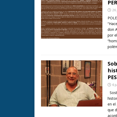
PER
26 
POLE
“Hace
don A
por e
“homb
polé
Sob
his
PE
6 j
Sostu
histo
en el
que d
acont