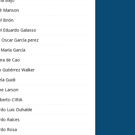
ina Bajo
é Manson
l Brión
el Eduardo Galasso
 Oscar García perez
 María García
ira de Cao
 Gutiérrez Walker
la Guidi
ne Larson
lberto CIRIA
rdo Luis Duhalde
rdo Raíces
rdo Rosa