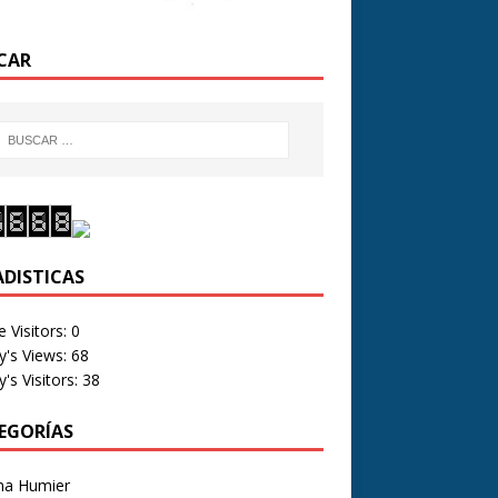
CAR
ADISTICAS
e Visitors:
0
y's Views:
68
's Visitors:
38
EGORÍAS
na Humier